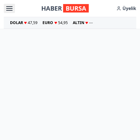
HABER
BURSA
Üyelik
DOLAR
47,59
EURO
54,95
ALTIN
---