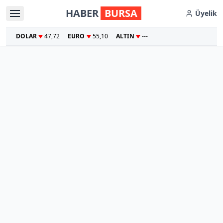
HABER
BURSA
Üyelik
DOLAR
47,72
EURO
55,10
ALTIN
---