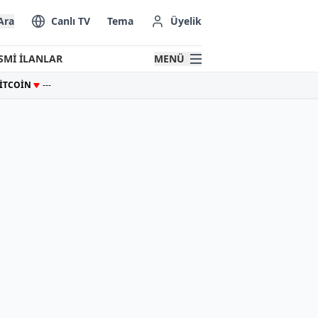
Ara
Canlı TV
Tema
Üyelik
SMİ İLANLAR
MENÜ
İTCOİN
---