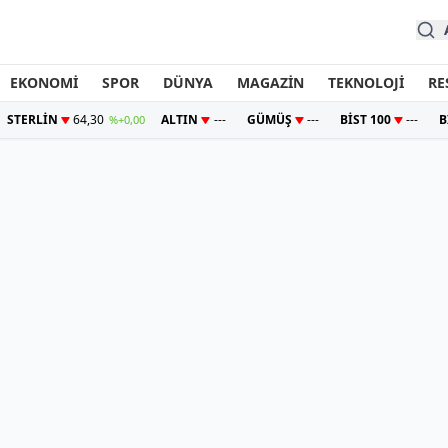
EKONOMİ
SPOR
DÜNYA
MAGAZİN
TEKNOLOJİ
RE
STERLİN
64,30
ALTIN
---
GÜMÜŞ
---
BİST 100
---
B
%+0,00